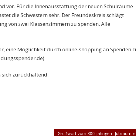
nd vor. Für die Innenausstattung der neuen Schulräume
astet die Schwestern sehr. Der Freundeskreis schlägt
tung von zwei Klassenzimmern zu spenden. Alle
vor, eine Möglichkeit durch online-shopping an Spenden z
ldungsspender.de)
 sich zurückhaltend.
Nächster
Grußwort zum 300-jährigem Jubiläum