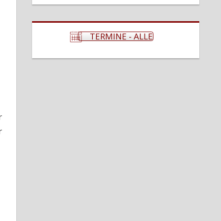
TERMINE - ALLE
r
r