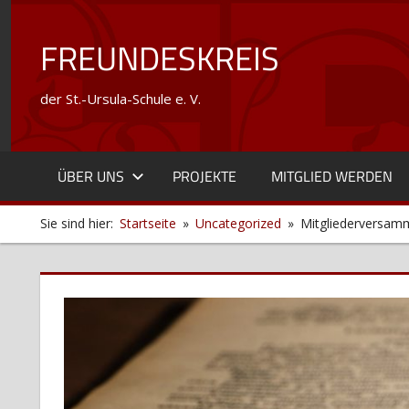
Zum
Inhalt
FREUNDESKREIS
springen
der St.-Ursula-Schule e. V.
ÜBER UNS
PROJEKTE
MITGLIED WERDEN
Sie sind hier:
Startseite
Uncategorized
Mitgliederversam