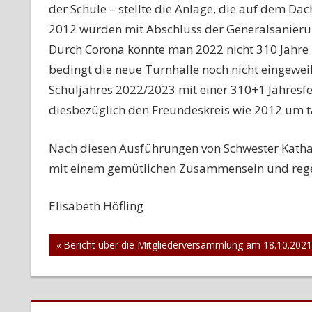
der Schule – stellte die Anlage, die auf dem Dac
2012 wurden mit Abschluss der Generalsanierun
Durch Corona konnte man 2022 nicht 310 Jahre 
bedingt die neue Turnhalle noch nicht eingewe
Schuljahres 2022/2023 mit einer 310+1 Jahresfe
diesbezüglich den Freundeskreis wie 2012 um t
Nach diesen Ausführungen von Schwester Katha
mit einem gemütlichen Zusammensein und reg
Elisabeth Höfling
Beitragsnavigation
Vorheriger
Bericht über die Mitgliederversammlung am 18.10.2021
Beitrag: