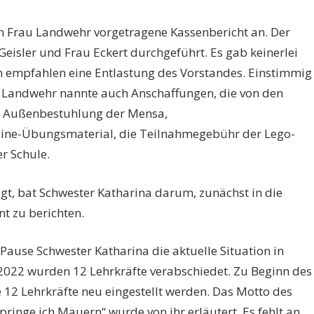
on Frau Landwehr vorgetragene Kassenbericht an. Der
isler und Frau Eckert durchgeführt. Es gab keinerlei
 empfahlen eine Entlastung des Vorstandes. Einstimmig
 Landwehr nannte auch Anschaffungen, die von den
ie Außenbestuhlung der Mensa,
line-Übungsmaterial, die Teilnahmegebühr der Lego-
r Schule.
t, bat Schwester Katharina darum, zunächst in die
t zu berichten.
ause Schwester Katharina die aktuelle Situation in
/2022 wurden 12 Lehrkräfte verabschiedet. Zu Beginn des
 12 Lehrkräfte neu eingestellt werden. Das Motto des
inge ich Mauern“ wurde von ihr erläutert. Es fehlt an