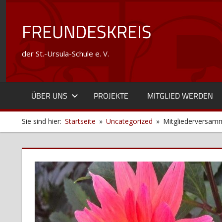
Zum
Inhalt
FREUNDESKREIS
springen
der St.-Ursula-Schule e. V.
ÜBER UNS
PROJEKTE
MITGLIED WERDEN
Sie sind hier:
Startseite
Uncategorized
Mitgliederversam