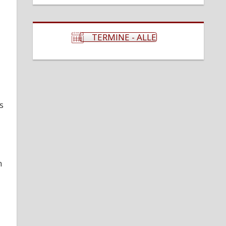
TERMINE - ALLE
s
n