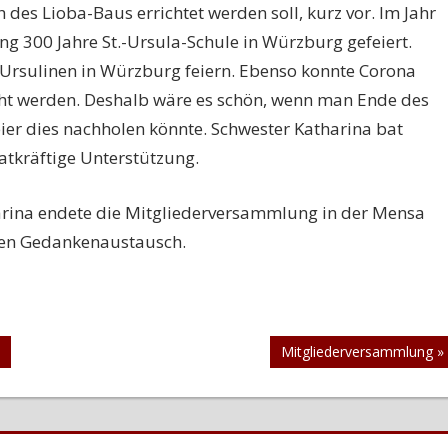
h des Lioba-Baus errichtet werden soll, kurz vor. Im Jahr
g 300 Jahre St.-Ursula-Schule in Würzburg gefeiert.
Ursulinen in Würzburg feiern. Ebenso konnte Corona
iht werden. Deshalb wäre es schön, wenn man Ende des
ier dies nachholen könnte. Schwester Katharina bat
atkräftige Unterstützung.
rina endete die Mitgliederversammlung in der Mensa
en Gedankenaustausch.
Nächster
Mitgliederversammlung
Beitrag: