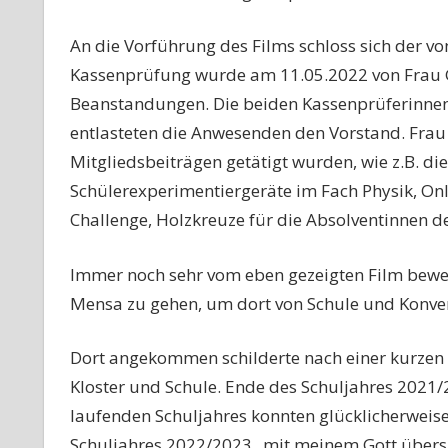
An die Vorführung des Films schloss sich der v
Kassenprüfung wurde am 11.05.2022 von Frau Ge
Beanstandungen. Die beiden Kassenprüferinnen
entlasteten die Anwesenden den Vorstand. Frau
Mitgliedsbeiträgen getätigt wurden, wie z.B. d
Schülerexperimentiergeräte im Fach Physik, On
Challenge, Holzkreuze für die Absolventinnen de
Immer noch sehr vom eben gezeigten Film beweg
Mensa zu gehen, um dort von Schule und Konven
Dort angekommen schilderte nach einer kurzen P
Kloster und Schule. Ende des Schuljahres 2021
laufenden Schuljahres konnten glücklicherweise
Schuljahres 2022/2023 „mit meinem Gott überspr